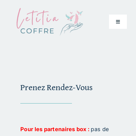
Passer
au
contenu
Toggle
Navigati
Accueil
Qui suis-je
Prenez Rendez-Vous
Services
Cartes cadeaux
Témoignages
Pour les partenaires box :
pas de