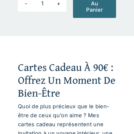
Au
quantité
Panier
de
Alternative:
Carte
Cadeau
Bien-
être
90€
Cartes Cadeau À 90€ :
Offrez Un Moment De
Bien-Être
Quoi de plus précieux que le bien-
être de ceux qu’on aime ? Mes
cartes cadeau représentent une
invitation à un voyage intérieur, une